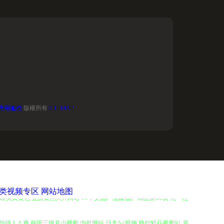
應用服務
版權所有
SITEMAP
另类视频专区
网站地图
韩欧美黄黄色 亚洲黄色大片网站 91中文国产视频 国产精品第36页 九一社
跟 超碰人人爽 韩国三级片小视频 内射网站 日本A√视频 熟妇精品视频91 亚