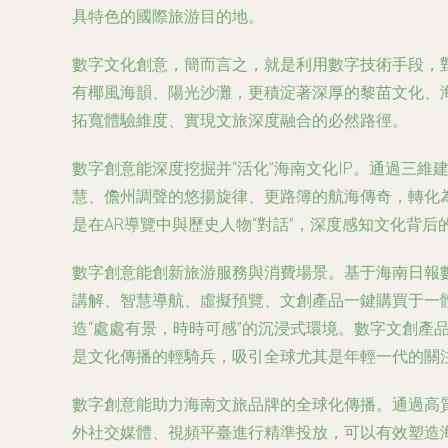
具特色的國際旅游目的地。
數字文化創意，簡而言之，就是利用數字技術手段，
有椰風海韻、陽光沙灘，更積淀著深厚的黎苗文化、
拓寬體驗維度、實現文旅深度融合的必然路徑。
數字創意能深度挖掘并“活化”海南文化IP。通過三維建模
慧、儋州調聲的悠揚旋律、更路簿的航海傳奇，轉化為
是在AR導覽中與歷史人物“對話”，深度感知文化背后
數字創意能創新旅游服務與消費場景。基于海南日報
講解、智慧導航、虛擬預覽、文創產品一鍵購買于一體
造“處處有景，時時可感”的沉浸式環境。數字文創產
是文化傳播的輕騎兵，吸引全球尤其是年輕一代的關
數字創意能助力海南文旅品牌的全球化傳播。通過高質
外社交媒體、視頻平臺進行精準投放，可以有效塑造