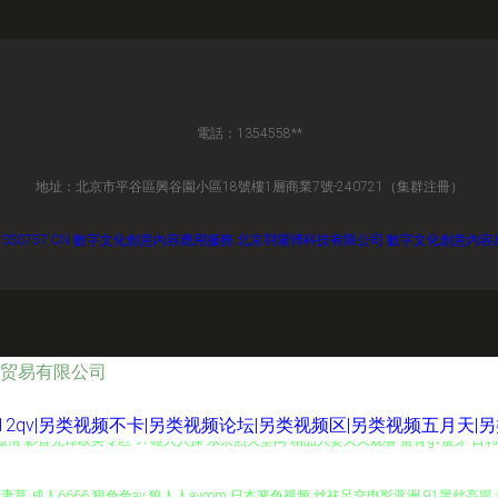
電話：1354558**
地址：北京市平谷區興谷園小區18號樓1層商業7號-240721（集群注冊）
SS0757.CN
數字文化創意內容應用服務
北京羽陽博科技有限公司
數字文化創意內容
贸易有限公司
2qv|另类视频不卡|另类视频论坛|另类视频区|另类视频五月天|
午夜激情 影音先锋欧美专区 97碰人人操 东京热天堂网 精品人妻久久观看 蜜臀gv蜜芽 日
草 成人6666 狠色色av 狼人人avcom 日本簧色视频 丝袜足交电影亚洲 91黑丝高