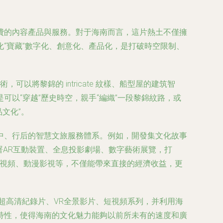
費的內容產品與服務。對于海南而言，這片熱土不僅擁
“寶藏”數字化、創意化、產品化，是打破時空限制、
以將黎錦的 intricate 紋樣、船型屋的建筑智
以“穿越”歷史時空，親手“編織”一段黎錦紋路，或
文化”。
中、行后的智慧文旅服務體系。例如，開發集文化故事
署AR互動裝置、全息投影劇場、數字藝術展覽，打
短視頻、動漫影視等，不僅能帶來直接的經濟收益，更
K超高清紀錄片、VR全景影片、短視頻系列，并利用海
特性，使得海南的文化魅力能夠以前所未有的速度和廣