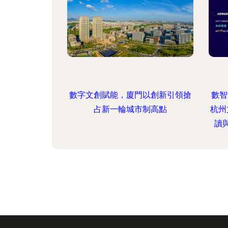
數字文創賦能，廈門以創新引領搶
數智
占新一輪城市制高點
杭州
讀