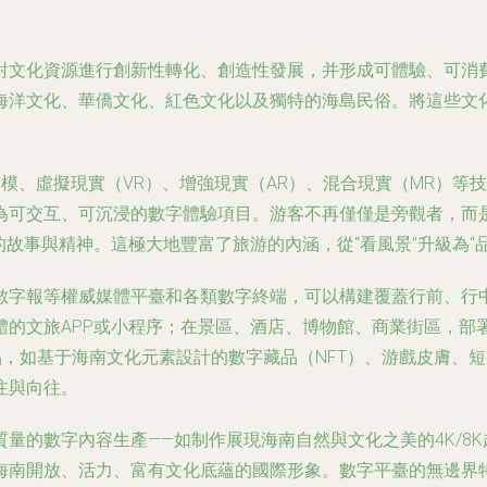
對文化資源進行創新性轉化、創造性發展，并形成可體驗、可消
海洋文化、華僑文化、紅色文化以及獨特的海島民俗。將這些文化
、虛擬現實（VR）、增強現實（AR）、混合現實（MR）等技術，可
可交互、可沉浸的數字體驗項目。游客不再僅僅是旁觀者，而是可
的故事與精神。這極大地豐富了旅游的內涵，從“看風景”升級為“品
數字報等權威媒體平臺和各類數字終端，可以構建覆蓋行前、行
的文旅APP或小程序；在景區、酒店、博物館、商業街區，部
品，如基于海南文化元素設計的數字藏品（NFT）、游戲皮膚、
注與向往。
量的數字內容生產——如制作展現海南自然與文化之美的4K/8
海南開放、活力、富有文化底蘊的國際形象。數字平臺的無邊界