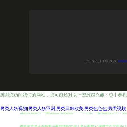
COPYRIGHT © 2026
WWW.
感谢您访问我们的网站，您可能还对以下资源感兴趣：琼中彝拱
另类人妖视频|另类人妖亚洲|另类日韩欧美|另类色色色|另类视频1
亚洲黄色官网 97碰社区三 在线资源91 91日韩区 91版动漫视 少妇
视频 欧美色久在韩国 午夜剧场性交 伊人精品视频 91密桃美女下载 99人妻